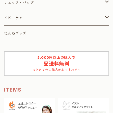
よだれカバー
歯がためトイ
おむつポーチ
リュック・バッグ
おままごと
母子手帳ケース
トートバッグ
ベビーケア
知育玩具
キルティングマット
リュック
おむつポーチ・おむつ替えシート
ねんねグッズ
ぬいぐるみ
母子手帳ケース
5,000円以上の購入で
配送料無料
暑さ対策
まとめてのご購入がおすすめです
扇風機
ITEMS