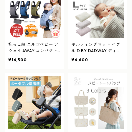
抱っこ紐 エルゴベビー ア
キルティングマット イブ
ウェイ AWAY コンパクト
ル D BY DADWAY ディー
エルゴ 抱っこひも 日本限
バイダッドウェイ Lサイズ
¥16,500
¥6,600
定モデル たためる 収納ポ
W140×H100cm おすすめ
ーチ型 ギフト プレゼント
縦抱き