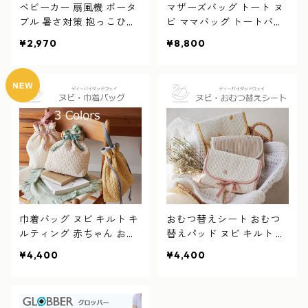
ベビーカー 扇風機 ポータ
マザーズバッグ トート ヌ
ブル 暑さ対策 抱っこひも
ビ ママバッグ トートバッ
用 赤ちゃん
グ キルト キルティング 大
¥2,970
¥8,800
きめ 軽量 おしゃれ 肩掛け
出産 幼稚園 旅行 刺繍 韓国
D BY DADWAY ディーバ
イダッドウェイ
巾着バッグ ヌビ キルト キ
おむつ替えシート おむつ
ルティング 赤ちゃん お着
替えパッド ヌビ キルト キ
替え入れ おむつポーチ マ
ルティング おしりふきポ
¥4,400
¥4,400
ルチポーチ おしゃれ 韓国
ケット付き オムツ替え 汚
れにくい 可愛い 刺繍 韓国
D BY DADWAY ディーバ
イダッドウェイ