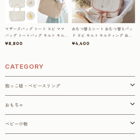
マザーズバッグ トート ヌビ ママ
おむつ替えシート おむつ替えパッ
バッグ トートバッグ キルト キル
ド ヌビ キルト キルティング おし
ティング 大きめ 軽量 おしゃれ 肩
りふきポケット付き オムツ替え 汚
¥8,800
¥4,400
掛け 出産 幼稚園 旅行 刺繍 韓国 D
れにくい 可愛い 刺繍 韓国 D BY D
BY DADWAY ディーバイダッドウ
ADWAY ディーバイダッドウェイ
ェイ
CATEGORY
抱っこ紐・ベビースリング
抱っこ紐
おもちゃ
ベビースリング
三輪車・キックスクーター
ベビー小物